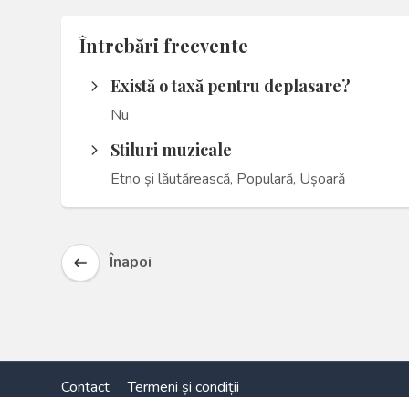
Întrebări frecvente
Există o taxă pentru deplasare?
arrow_forward_ios
Nu
Stiluri muzicale
arrow_forward_ios
Etno și lăutărească, Populară, Ușoară
Înapoi
keyboard_backspace
Contact
Termeni și condiții