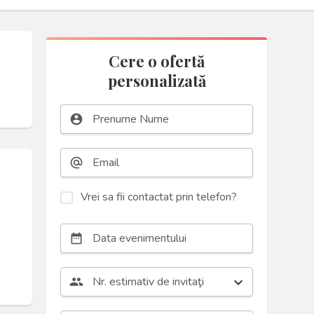
Cere o ofertă
personalizată
account_circle
alternate_email
Vrei sa fii contactat prin telefon?
date_range
Nr. estimativ de invitaţi
group