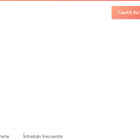
Caută fur
hete
Întrebări frecvente