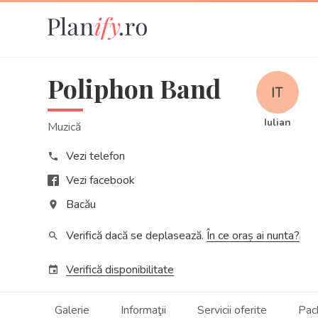
Poliphon Band
Iulian
Muzică
Vezi telefon
phone
Vezi facebook
Bacău
place
Verifică dacă se deplasează.
În ce oraș ai nunta?
search
Verifică disponibilitate
event
Galerie
Informaţii
Servicii oferite
Pac