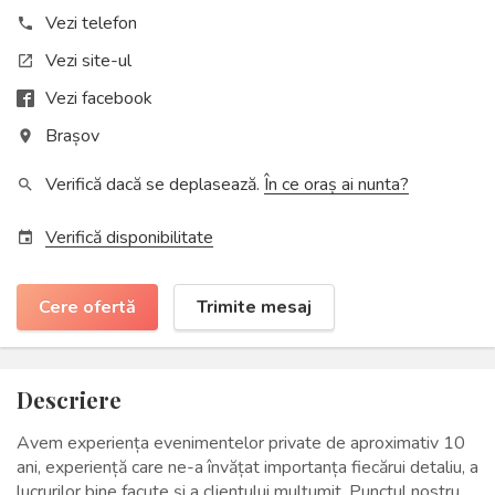
Vezi telefon
phone
Vezi site-ul
open_in_new
Vezi facebook
Brașov
place
Verifică dacă se deplasează.
În ce oraș ai nunta?
search
Verifică disponibilitate
event
Cere ofertă
Trimite mesaj
Descriere
Avem experiența evenimentelor private de aproximativ 10
ani, experiență care ne-a învățat importanța fiecărui detaliu, a
lucrurilor bine facute și a clientului mulțumit. Punctul nostru