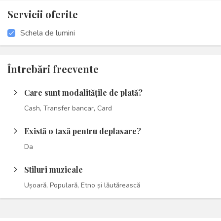
Servicii oferite
Schela de lumini
Întrebări frecvente
Care sunt modalitățile de plată?
arrow_forward_ios
Cash, Transfer bancar, Card
Există o taxă pentru deplasare?
arrow_forward_ios
Da
Stiluri muzicale
arrow_forward_ios
Ușoară, Populară, Etno și lăutărească