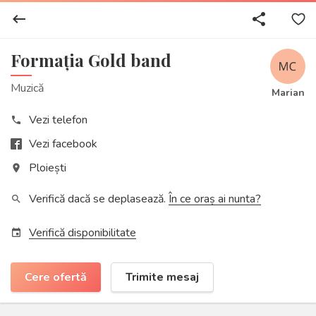
keyboard_backspace
share
Formația Gold band
Muzică
Marian
Vezi telefon
phone
Vezi facebook
Ploiești
place
Verifică dacă se deplasează.
În ce oraș ai nunta?
search
Verifică disponibilitate
event
Cere ofertă
Trimite mesaj