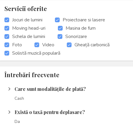
Servicii oferite
Jocuri de lumini
Proiectoare si lasere
Moving head-uri
Masina de fum
Schela de lumini
Sonorizare
Foto
Video
Gheață carbonică
Solistă muzică populară
Întrebări frecvente
Care sunt modalitățile de plată?
arrow_forward_ios
Cash
Există o taxă pentru deplasare?
arrow_forward_ios
Da