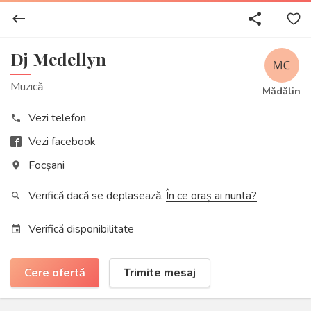
keyboard_backspace
share
Dj Medellyn
Muzică
Mădălin
Vezi telefon
phone
Vezi facebook
Focșani
place
Verifică dacă se deplasează.
În ce oraș ai nunta?
search
Verifică disponibilitate
event
Cere ofertă
Trimite mesaj