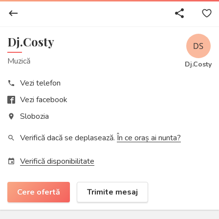
keyboard_backspace
share
Dj.Costy
Muzică
Dj.Costy
Vezi telefon
phone
Vezi facebook
Slobozia
place
Verifică dacă se deplasează.
În ce oraș ai nunta?
search
Verifică disponibilitate
event
Cere ofertă
Trimite mesaj