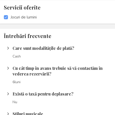
Servicii oferite
Jocuri de lumini
Întrebări frecvente
Care sunt modalitățile de plată?
arrow_forward_ios
Cash
Cu cât timp în avans trebuie să vă contactăm în
arrow_forward_ios
vederea rezervării?
6luni
Există o taxă pentru deplasare?
arrow_forward_ios
Nu
Stiluri muzicale
arrow_forward_ios