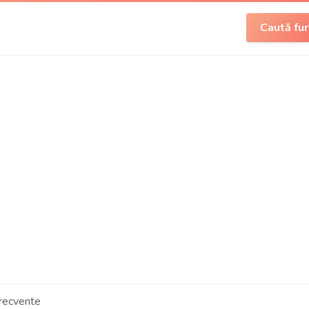
Caută fur
frecvente