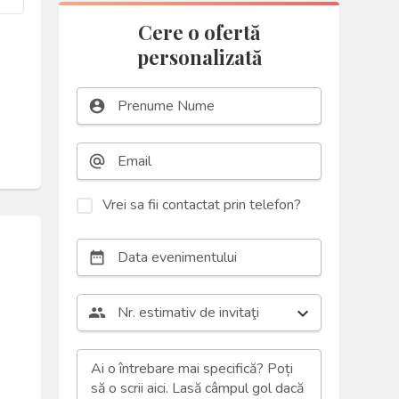
Cere o ofertă
personalizată
account_circle
alternate_email
Vrei sa fii contactat prin telefon?
date_range
Nr. estimativ de invitaţi
group