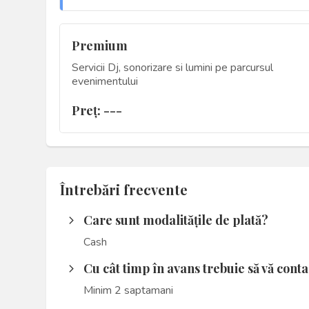
Premium
Servicii Dj, sonorizare si lumini pe parcursul
evenimentului
Preţ: ---
Întrebări frecvente
Care sunt modalitățile de plată?
arrow_forward_ios
Cash
Cu cât timp în avans trebuie să vă cont
arrow_forward_ios
Minim 2 saptamani