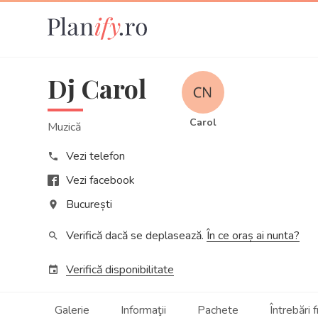
Dj Carol
Carol
Muzică
Vezi telefon
phone
Vezi facebook
București
place
Verifică dacă se deplasează.
În ce oraș ai nunta?
search
Verifică disponibilitate
event
Galerie
Informaţii
Pachete
Întrebări 