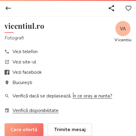
keyboard_backspace
share
vicentiul.ro
Fotografi
Vicentiu
Vezi telefon
phone
Vezi site-ul
open_in_new
Vezi facebook
București
place
Verifică dacă se deplasează.
În ce oraș ai nunta?
search
Verifică disponibilitate
event
Cere ofertă
Trimite mesaj