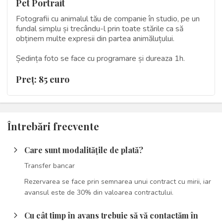
Pet Portrait
Fotografii cu animalul tău de companie în studio, pe un
fundal simplu și trecându-l prin toate stările ca să
obținem multe expresii din partea animăluțului.
Ședința foto se face cu programare și dureaza 1h.
Preţ: 85 euro
Întrebări frecvente
Care sunt modalitățile de plată?
arrow_forward_ios
Transfer bancar
Rezervarea se face prin semnarea unui contract cu mirii, iar
avansul este de 30% din valoarea contractului.
Cu cât timp în avans trebuie să vă contactăm în
arrow_forward_ios