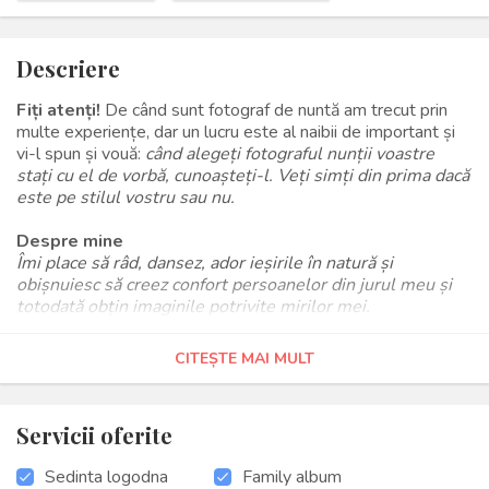
Descriere
Fiți atenți!
De când sunt fotograf de nuntă am trecut prin
multe experiențe, dar un lucru este al naibii de important și
vi-l spun și vouă:
când alegeți fotograful nunții voastre
stați cu el de vorbă, cunoașteți-l. Veți simți din prima dacă
este pe stilul vostru sau nu.
Despre mine
Îmi place să râd, dansez, ador ieșirile în natură și
obișnuiesc să creez confort persoanelor din jurul meu și
totodată obțin imaginile potrivite mirilor mei.
Vrei să aflii mai multe despre mine? Sună-mă!
CITEȘTE MAI MULT
Servicii oferite
Sedinta logodna
Family album