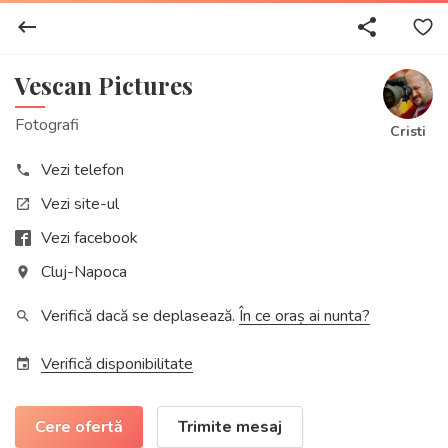
keyboard_backspace
share
Vescan Pictures
Fotografi
Cristi
Vezi telefon
phone
Vezi site-ul
open_in_new
Vezi facebook
Cluj-Napoca
place
Verifică dacă se deplasează.
În ce oraș ai nunta?
search
Verifică disponibilitate
event
Cere ofertă
Trimite mesaj