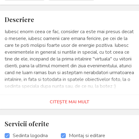
Descriere
Iubesc enorm ceea ce fac, consider ca este mai presus decat
o meserie, iubesc oamenii care emana fericire, pe cei de la
care te poti molipsi foarte usor de energie pozitiva. Iubesc
evenimentele in general si nuntile in special, cu tot ceea ce
tine de ele, incepand de la prima intalnire "virtuala" cu viitorii
clienti, pana la ultimul moment din ziua evenimentului, atunci
cand ne luam ramas bun si asteptam nerabdatori urmatoarea
intalnire, in fata si totodata in spatele obiectivelor foto, la o
sedinta speciala dupa nunta sau, de ce nu, la botez :)
Va doresc succes cu pregatirile si abia astept sa ne
cunoastem :)
CITEȘTE MAI MULT
Servicii oferite
Sedinta logodna
Montaj si editare