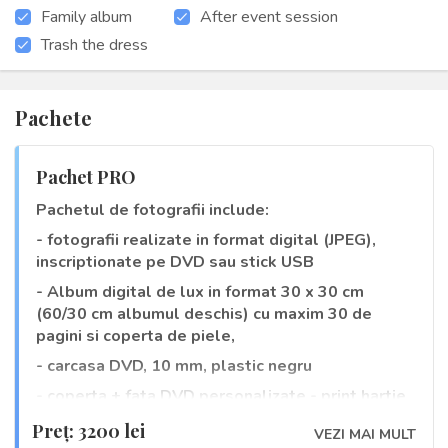
Family album
After event session
Trash the dress
Pachete
Pachet PRO
Pachetul de fotografii include:
- fotografii realizate in format digital (JPEG),
inscriptionate pe DVD
sau stick USB
-
Album digital de lux in format 30 x 30 cm
(60/30 cm albumul deschis) cu maxim 30 de
pagini si coperta de piele,
- carcasa DVD, 10 mm, plastic negru
- coperta + fata DVD personalizate - print hartie
foto, policromie
Preţ: 3200 lei
VEZI MAI MULT