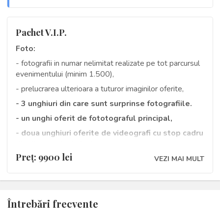
La livrarea materialelor se primesc 4 seturi DVD-
foto personalizate sau un stick USB.
Pachet V.I.P.
Foto:
- fotografii in numar nelimitat realizate pe tot parcursul
evenimentului (minim 1.500),
- prelucrarea ulterioara a tuturor imaginilor oferite,
-
3 unghiuri din care sunt surprinse fotografiile
.
- un unghi oferit de fototograful principal,
- doua unghiuri oferite de videografi cu stop cadru
din 4K (rezolutie inalta).
Preţ: 9900 lei
- un album digital in format 60/30 cm (albumul
VEZI MAI MULT
deschis) cu 30 de pagini si coperta din piele,
Video:
Întrebări frecvente
2 videografi
pe tot parcursul evenimentului,