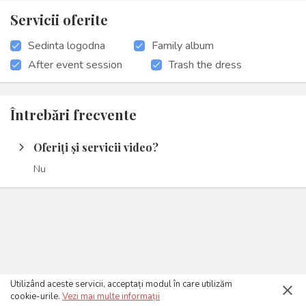
Servicii oferite
Sedinta logodna
Family album
After event session
Trash the dress
Întrebări frecvente
Oferiți și servicii video?
arrow_forward_ios
Nu
Utilizând aceste servicii, acceptați modul în care utilizăm
close
cookie-urile.
Vezi mai multe informații