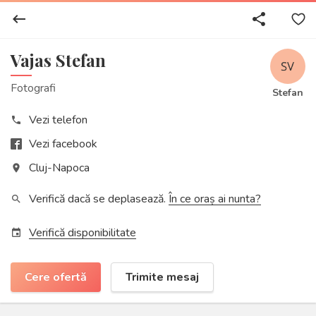
keyboard_backspace
share
Vajas Stefan
Fotografi
Stefan
Vezi telefon
phone
Vezi facebook
Cluj-Napoca
place
Verifică dacă se deplasează.
În ce oraș ai nunta?
search
Verifică disponibilitate
event
Cere ofertă
Trimite mesaj