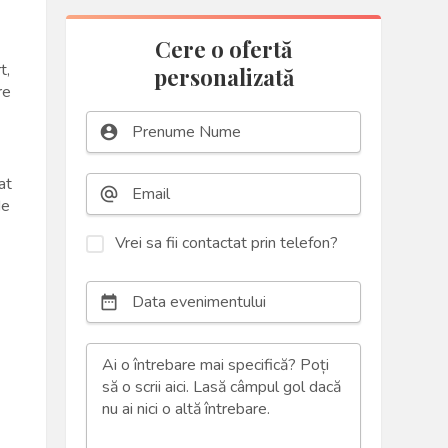
Cere o ofertă
t,
personalizată
re
account_circle
at
alternate_email
de
Vrei sa fii contactat prin telefon?
date_range