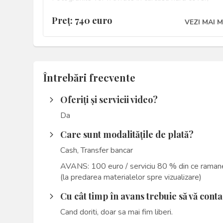
personalizata.
Preţ: 740 euro
VEZI MAI 
 Album digital marime 30 x 60 cm sau 25 x 60 
22 colaje, coperta unicat (piele, imitatie, acryl) +
cutie in piele ecologica + pocket (copie fidela) 1
Euro  Album digital marime 30 x 80 cm, 22 colaj
coperta unicat (piele, imitatie, acryl) + cutie din pie
Întrebări frecvente
ecologica + pocket (copie fidela dupa albumul
principal) 150 Euro
Oferiți și servicii video?
arrow_forward_ios
 Album nasi/ parinti, coperta foto laminat sau pie
Da
ecologica + cutie de la 72 Euro
Care sunt modalitățile de plată?
arrow_forward_ios
 Al doilea fotograf prezent la eveniment 100
Cash, Transfer bancar
Euro
AVANS: 100 euro / serviciu 80 % din ce ramane 
(la predarea materialelor spre vizualizare)
Cu cât timp în avans trebuie să vă cont
arrow_forward_ios
Cand doriti, doar sa mai fim liberi.