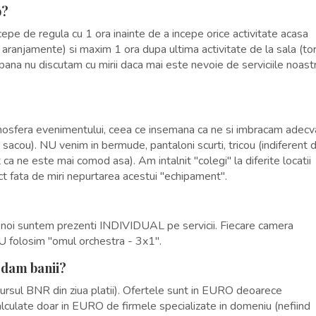
p?
pe de regula cu 1 ora inainte de a incepe orice activitate acasa
e aranjamente) si maxim 1 ora dupa ultima activitate de la sala (tor
pana nu discutam cu mirii daca mai este nevoie de serviciile noast
fera evenimentului, ceea ce insemana ca ne si imbracam adecv
 sacou). NU venim in bermude, pantaloni scurti, tricou (indiferent 
t ca ne este mai comod asa). Am intalnit "colegi" la diferite locatii
ect fata de miri nepurtarea acestui "echipament".
or, noi suntem prezenti INDIVIDUAL pe servicii. Fiecare camera
NU folosim "omul orchestra - 3x1".
 dam banii?
ursul BNR din ziua platii). Ofertele sunt in EURO deoarece
calculate doar in EURO de firmele specializate in domeniu (nefiind