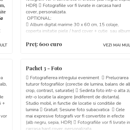
HDR)  Fotografiile vor fi livrate in carcasa hard
am,
cover, personalizata.
ite
OPTIONAL:
la
 Album digital marime 30 x 60 cm, 15 colaje,
coperta imitatie piele / hard cover + cutie sau albu
E
marime 20 x 53 cm, 20 colaje cu coperta imitatie
piele + cutie - 70 Euro
Preţ: 600 euro
MULT
VEZI MAI MU
 Al doilea fotograf - 250 Euro
Pachet 3 - Foto
ea
 Fotografierea intregului eveniment  Prelucrarea
alb,
tuturor fotografiilor (corectie de lumina, balans de al
crop, contrast, saturatie)  Sedinta foto intr-o alta zi
de
intr-o locatie la alegere (indiferent de distanta).
i +
Studio mobil, in functie de locatie si conditiile de
lumina  Gratuit: Sesiune foto subacvatica  Cele
 vor
mai expresive fotografii vor fi convertite in efecte
(alb negru, sepia, HDR)  Fotografiile vor fi livrate in
carcasa hard cover, personalizata.