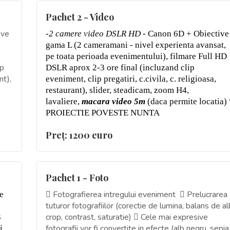
Pachet 2 - Video
ive
-
2 camere video DSLR HD
- Canon 6D + Obiective
gama L (2 cameramani - nivel experienta avansat,
pe toata perioada evenimentului), filmare Full HD
ip
DSLR aprox 2-3 ore final (incluzand clip
nt),
eveniment, clip pregatiri, c.civila, c. religioasa,
restaurant), slider, steadicam, zoom H4,
lavaliere,
macara video 5m
(daca permite locatia) 
PROIECTIE POVESTE NUNTA
Preţ: 1200 euro
Pachet 1 - Foto
 Fotografierea intregului eveniment  Prelucrarea
e
tuturor fotografiilor (corectie de lumina, balans de al
crop, contrast, saturatie)  Cele mai expresive
3
fotografii vor fi convertite in efecte (alb negru, sepia
i,