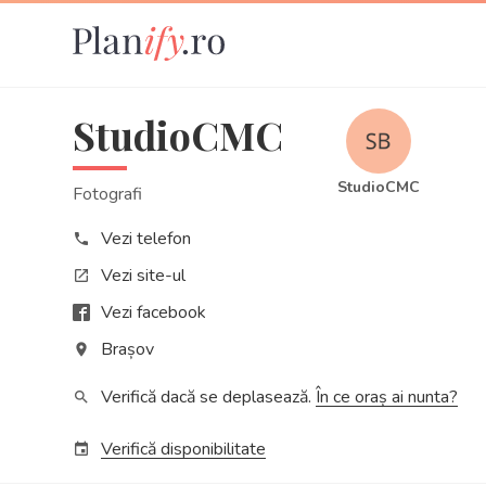
StudioCMC
StudioCMC
Fotografi
Vezi telefon
phone
Vezi site-ul
open_in_new
Vezi facebook
Brașov
place
Verifică dacă se deplasează.
În ce oraș ai nunta?
search
Verifică disponibilitate
event