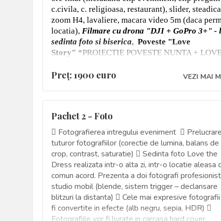
c.civila, c. religioasa, restaurant), slider, steadic
zoom H4, lavaliere, macara video 5m (daca perm
locatia),
Filmare cu drona "DJI + GoPro 3+" - 
sedinta foto si biserica
,
Poveste "Love
Story"
*PROIECTIE POVESTE NUNTA + LOV
STORY -
PACHET LUX
Preţ: 1900 euro
VEZI MAI 
Pachet 2 - Foto
 Fotografierea intregului eveniment  Prelucrar
tuturor fotografiilor (corectie de lumina, balans de 
crop, contrast, saturatie)  Sedinta foto Love the
Dress realizata intr-o alta zi, intr-o locatie aleasa 
comun acord. Prezenta a doi fotografi profesionist
studio mobil (blende, sistem trigger – declansare
blitzuri la distanta)  Cele mai expresive fotografii
fi convertite in efecte (alb negru, sepia, HDR) 
Fotografiile vor fi livrate in carcasa hard cover,