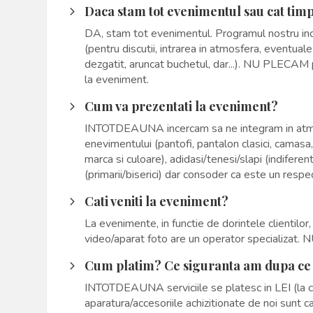
Daca stam tot evenimentul sau cat tim
arrow_forward_ios
DA, stam tot evenimentul. Programul nostru ince
(pentru discutii, intrarea in atmosfera, eventual
dezgatit, aruncat buchetul, dar...). NU PLECAM 
la eveniment.
Cum va prezentati la eveniment?
arrow_forward_ios
INTOTDEAUNA incercam sa ne integram in atmos
enevimentului (pantofi, pantalon clasici, camasa,
marca si culoare), adidasi/tenesi/slapi (indiferen
(primarii/biserici) dar consoder ca este un resp
Cati veniti la eveniment?
arrow_forward_ios
La evenimente, in functie de dorintele clientil
video/aparat foto are un operator specializat. 
Cum platim? Ce siguranta am dupa ce
arrow_forward_ios
INTOTDEAUNA serviciile se platesc in LEI (la c
aparatura/accesoriile achizitionate de noi sunt 