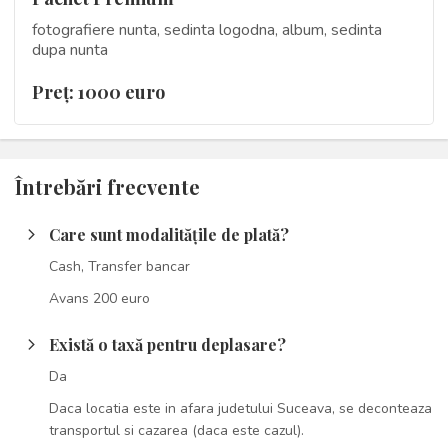
fotografiere nunta, sedinta logodna, album, sedinta
dupa nunta
Preţ: 1000 euro
Întrebări frecvente
Care sunt modalitățile de plată?
arrow_forward_ios
Cash, Transfer bancar
Avans 200 euro
Există o taxă pentru deplasare?
arrow_forward_ios
Da
Daca locatia este in afara judetului Suceava, se deconteaza
transportul si cazarea (daca este cazul).