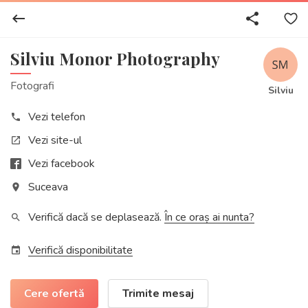
keyboard_backspace
share
Silviu Monor Photography
Fotografi
Silviu
Vezi telefon
phone
Vezi site-ul
open_in_new
Vezi facebook
Suceava
place
Verifică dacă se deplasează.
În ce oraș ai nunta?
search
Verifică disponibilitate
event
Cere ofertă
Trimite mesaj