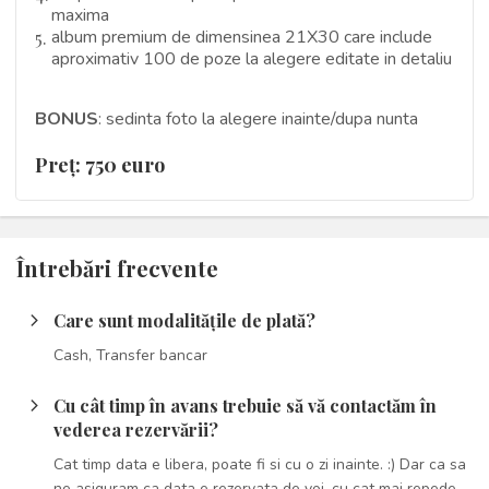
maxima
album premium de dimensinea 21X30 care include
aproximativ 100 de poze la alegere editate in detaliu
BONUS
: sedinta foto la alegere inainte/dupa nunta
Preţ: 750 euro
Întrebări frecvente
Care sunt modalitățile de plată?
arrow_forward_ios
Cash, Transfer bancar
Cu cât timp în avans trebuie să vă contactăm în
arrow_forward_ios
vederea rezervării?
Cat timp data e libera, poate fi si cu o zi inainte. :) Dar ca sa
ne asiguram ca data e rezervata de voi, cu cat mai repede,