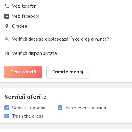
Vezi telefon
phone
Vezi facebook
Oradea
place
Verifică dacă se deplasează.
În ce oraș ai nunta?
search
Verifică disponibilitate
event
Cere ofertă
Trimite mesaj
Servicii oferite
Sedinta logodna
After event session
Trash the dress