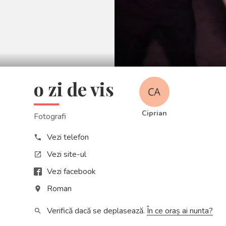
Play
o zi de vis
Ciprian
Fotografi
Vezi telefon
phone
Vezi site-ul
open_in_new
Vezi facebook
Roman
place
Verifică dacă se deplasează.
În ce oraș ai nunta?
search