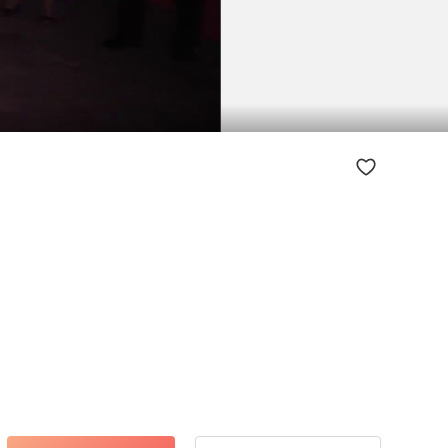
-2:20:57
Mute
Enter
fullscreen