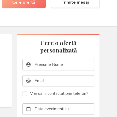
Cere ofertă
Trimite mesaj
Cere o ofertă
personalizată
account_circle
alternate_email
Vrei sa fii contactat prin telefon?
date_range