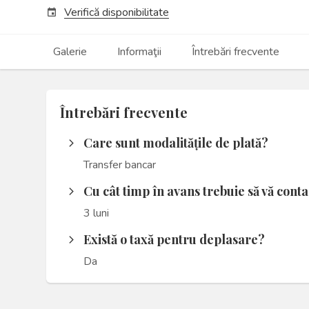
Verifică disponibilitate
event
Galerie
Informaţii
Întrebări frecvente
Întrebări frecvente
Care sunt modalitățile de plată?
arrow_forward_ios
Transfer bancar
Cu cât timp în avans trebuie să vă cont
arrow_forward_ios
3 luni
Există o taxă pentru deplasare?
arrow_forward_ios
Da