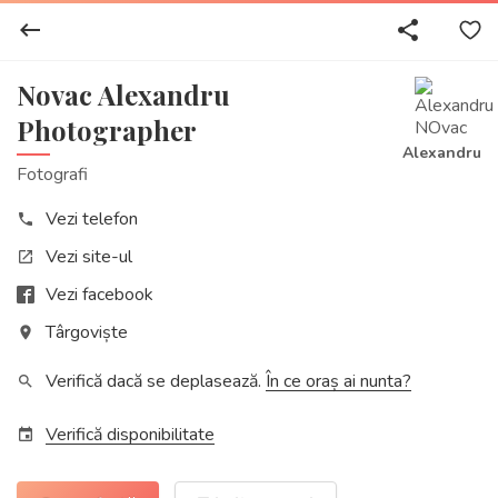
keyboard_backspace
share
Novac Alexandru
Photographer
Alexandru
Fotografi
Vezi telefon
phone
Vezi site-ul
open_in_new
Vezi facebook
Târgoviște
place
Verifică dacă se deplasează.
În ce oraș ai nunta?
search
Verifică disponibilitate
event