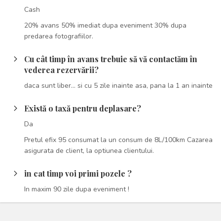
Cash
20% avans 50% imediat dupa eveniment 30% dupa
predarea fotografiilor.
Cu cât timp în avans trebuie să vă contactăm în
arrow_forward_ios
vederea rezervării?
daca sunt liber... si cu 5 zile inainte asa, pana la 1 an inainte
Există o taxă pentru deplasare?
arrow_forward_ios
Da
Pretul efix 95 consumat la un consum de 8L/100km Cazarea
asigurata de client, la optiunea clientului.
in cat timp voi primi pozele ?
arrow_forward_ios
In maxim 90 zile dupa eveniment !