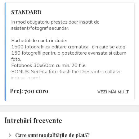
STANDARD
In mod obligatoriu prestez doar insotit de
asistent/fotograf secundar.
Pachetul de nunta include:
1500 fotografii cu editare cromatica , din care se aleg
150 fotografii pentru o posteditare avansata si album
foto.
Fotobook 30x60cm cu min. 20 file.
BONUS: Sedinta foto Trash the Dress intr-o alta zi
inclusa in pret.
Preţ: 700 euro
VEZI MAI MULT
Întrebări frecvente
Care sunt modalitățile de plată?
arrow_forward_ios