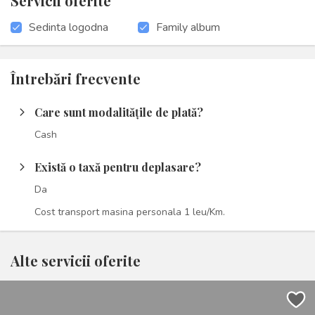
Servicii oferite
Sedinta logodna
Family album
Întrebări frecvente
Care sunt modalitățile de plată?
arrow_forward_ios
Cash
Există o taxă pentru deplasare?
arrow_forward_ios
Da
Cost transport masina personala 1 leu/Km.
Alte servicii oferite