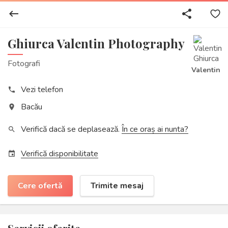
keyboard_backspace
share
Ghiurca Valentin Photography
Fotografi
Valentin
Vezi telefon
phone
Bacău
place
Verifică dacă se deplasează.
În ce oraș ai nunta?
search
Verifică disponibilitate
event
Cere ofertă
Trimite mesaj