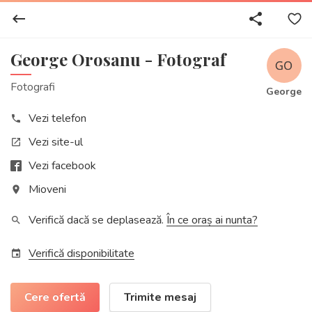
keyboard_backspace
share
George Orosanu - Fotograf
Fotografi
George
Vezi telefon
phone
Vezi site-ul
open_in_new
Vezi facebook
Mioveni
place
Verifică dacă se deplasează.
În ce oraș ai nunta?
search
Verifică disponibilitate
event
Cere ofertă
Trimite mesaj