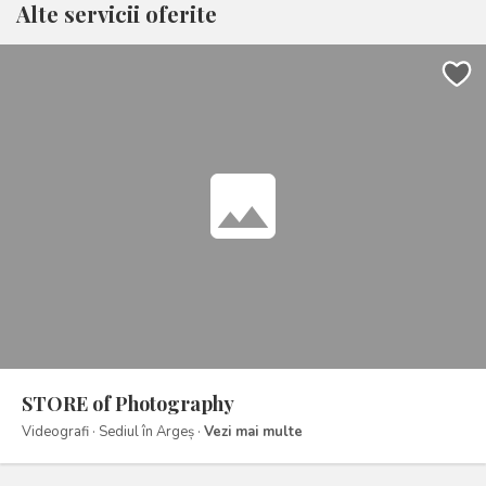
Alte servicii oferite
photo
STORE of Photography
Videografi · Sediul în Argeș ·
Vezi mai multe