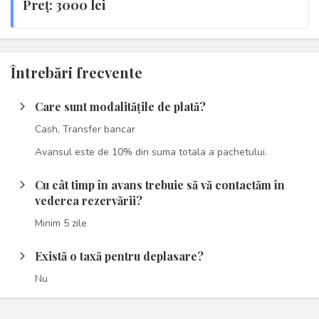
Preţ: 3000 lei
Întrebări frecvente
Care sunt modalitățile de plată?
arrow_forward_ios
Cash, Transfer bancar
Avansul este de 10% din suma totala a pachetului.
Cu cât timp în avans trebuie să vă contactăm în
arrow_forward_ios
vederea rezervării?
Minim 5 zile
Există o taxă pentru deplasare?
arrow_forward_ios
Nu