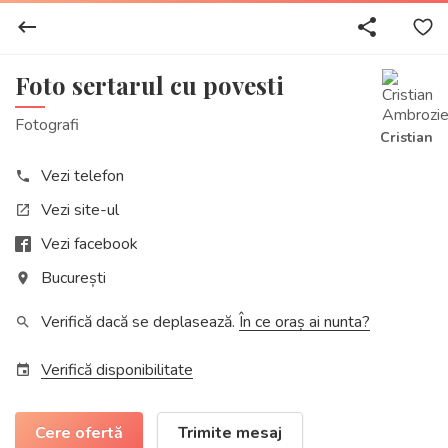
keyboard_backspace
share
Foto sertarul cu povesti
Fotografi
Cristian
Vezi telefon
phone
Vezi site-ul
open_in_new
Vezi facebook
București
place
Verifică dacă se deplasează.
În ce oraș ai nunta?
search
Verifică disponibilitate
event
Cere ofertă
Trimite mesaj