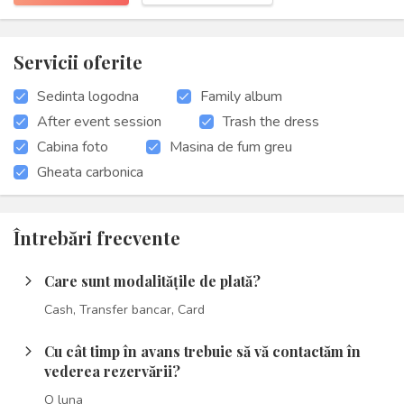
Servicii oferite
Sedinta logodna
Family album
After event session
Trash the dress
Cabina foto
Masina de fum greu
Gheata carbonica
Întrebări frecvente
Care sunt modalitățile de plată?
arrow_forward_ios
Cash, Transfer bancar, Card
Cu cât timp în avans trebuie să vă contactăm în
arrow_forward_ios
vederea rezervării?
O luna