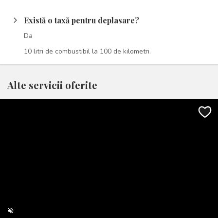
Există o taxă pentru deplasare?
arrow_forward_ios
Da
10 litri de combustibil la 100 de kilometri.
Alte servicii oferite
volume_off