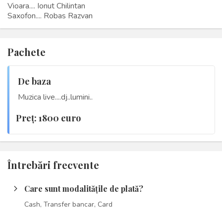
Vioara.... Ionut Chilintan
Saxofon.... Robas Razvan
Pachete
De baza
Muzica live....dj..lumini..
Preţ: 1800 euro
Întrebări frecvente
Care sunt modalitățile de plată?
arrow_forward_ios
Cash, Transfer bancar, Card