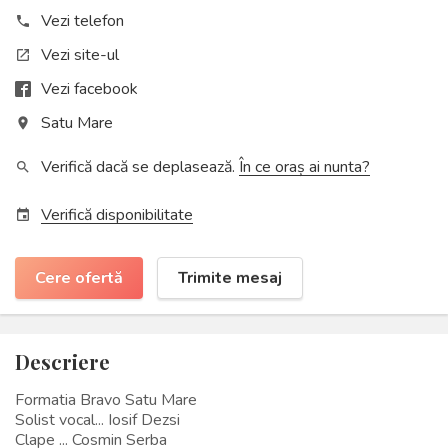
Vezi telefon
phone
Vezi site-ul
open_in_new
Vezi facebook
Satu Mare
place
Verifică dacă se deplasează.
În ce oraș ai nunta?
search
Verifică disponibilitate
event
Cere ofertă
Trimite mesaj
Descriere
Formatia Bravo Satu Mare
Solist vocal... Iosif Dezsi
Clape ... Cosmin Serba