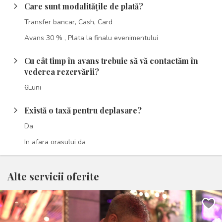
Care sunt modalitățile de plată?
arrow_forward_ios
Transfer bancar, Cash, Card
Avans 30 % , Plata la finalu evenimentului
Cu cât timp în avans trebuie să vă contactăm în
arrow_forward_ios
vederea rezervării?
6Luni
Există o taxă pentru deplasare?
arrow_forward_ios
Da
In afara orasului da
Alte servicii oferite