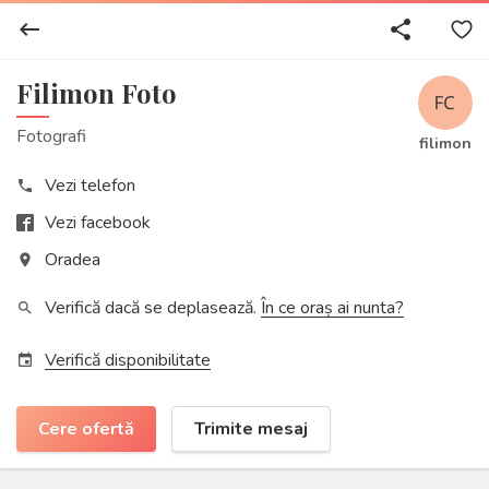
keyboard_backspace
share
Filimon Foto
Fotografi
filimon
Vezi telefon
phone
Vezi facebook
Oradea
place
Verifică dacă se deplasează.
În ce oraș ai nunta?
search
Verifică disponibilitate
event
Cere ofertă
Trimite mesaj