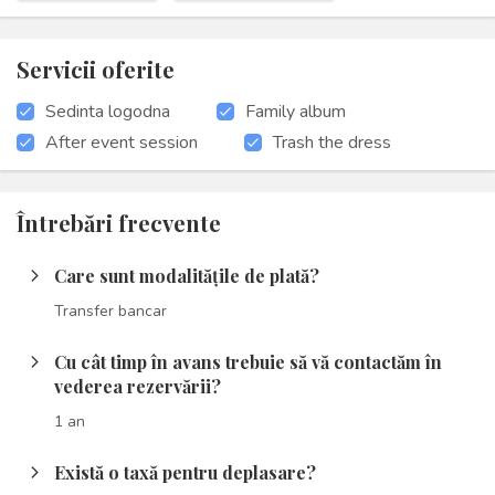
Servicii oferite
Sedinta logodna
Family album
After event session
Trash the dress
Întrebări frecvente
Care sunt modalitățile de plată?
arrow_forward_ios
Transfer bancar
Cu cât timp în avans trebuie să vă contactăm în
arrow_forward_ios
vederea rezervării?
1 an
Există o taxă pentru deplasare?
arrow_forward_ios