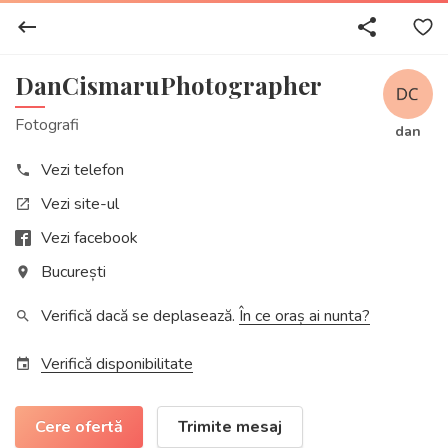
keyboard_backspace
share
DanCismaruPhotographer
Fotografi
dan
Vezi telefon
phone
Vezi site-ul
open_in_new
Vezi facebook
București
place
Verifică dacă se deplasează.
În ce oraș ai nunta?
search
Verifică disponibilitate
event
Cere ofertă
Trimite mesaj