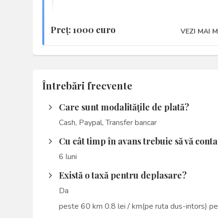
o experienta pozitiva legata de inregistrarea amintiri
Ce vreau eu de l
Preţ: 1000 euro
VEZI MAI 
Sa fiti voi insiva si sa aveti incredere in mine.
Dar cum “o fotografie valoreaza cat 1000 de cuvinte”(
fotografiile de pe site pentru a va face o idee despre
Întrebări frecvente
Membru activ al Uniunii Artistilor Plastici din Roman
Care sunt modalitățile de plată?
arrow_forward_ios
Medaliat cu Aur, la Consursul International de Foto
Cash, Paypal, Transfer bancar
and Humor”
Cu cât timp în avans trebuie să vă cont
arrow_forward_ios
6 luni
Există o taxă pentru deplasare?
arrow_forward_ios
Da
peste 60 km 0.8 lei / km(pe ruta dus-intors) p