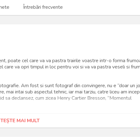
hete
Întrebări frecvente
nt, poate cel care va va pastra trairile voastre intr-o forma frumo
l care va opri timpul in loc pentru voi si va va pastra veseli si fru
otografie. Am fost si sunt fotograf din convingere, nu e “doar un j
, mai intai sub aspectul tehnic, iar mai tarziu, catre liceu am incep
id sa declansez, cum zicea Henry Cartier Bresson, “Momentul
ensa ca si fotograf, momente in care incerc sa surprind oamenii 
ITEȘTE MAI MULT
icipare, de reflexie cateodata…sunt momente unice pe care incerc
, in asa fel incat voi sa puteti retrai la maxim aceste sentimente un