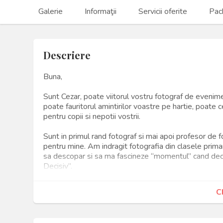
Galerie
Informaţii
Servicii oferite
Pac
Descriere
Buna,
Sunt Cezar, poate viitorul vostru fotograf de evenime
poate fauritorul amintirilor voastre pe hartie, poate ce
pentru copii si nepotii vostrii.
Sunt in primul rand fotograf si mai apoi profesor de f
pentru mine. Am indragit fotografia din clasele primare
sa descopar si sa ma fascineze “momentul” cand dec
Decisiv”.
Evenimentele sunt pentru mine momente de traire int
C
cum sunt ei in realitate, momente de atentie, de ant
le pun intr-o forma frumoasa pe o sfoara a amintirilor