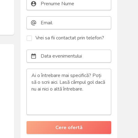
account_circle
alternate_email
Vrei sa fii contactat prin telefon?
date_range
n
Cere ofertă