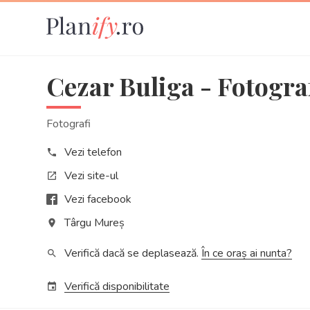
Cezar Buliga - Fotogra
Fotografi
Vezi telefon
phone
Vezi site-ul
open_in_new
Vezi facebook
Târgu Mureș
place
Verifică dacă se deplasează.
În ce oraș ai nunta?
search
Verifică disponibilitate
event