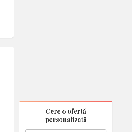
 fi
sesc
ste
ta
Cere o ofertă
personalizată