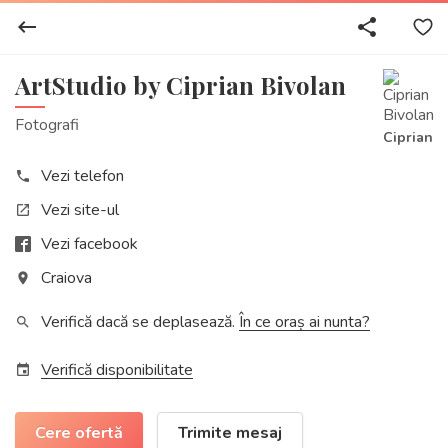
keyboard_backspace
share
ArtStudio by Ciprian Bivolan
Fotografi
Ciprian
Vezi telefon
phone
Vezi site-ul
open_in_new
Vezi facebook
Craiova
place
Verifică dacă se deplasează.
În ce oraș ai nunta?
search
Verifică disponibilitate
event
Cere ofertă
Trimite mesaj