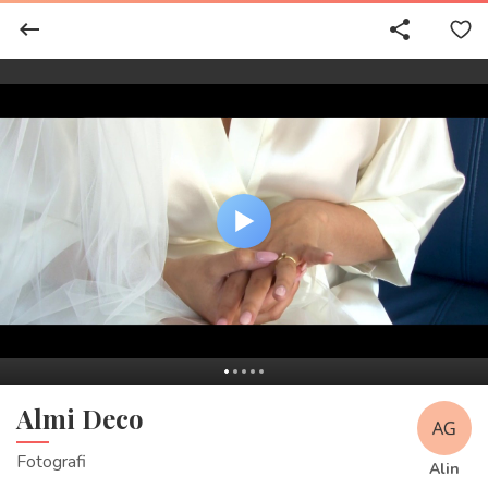
keyboard_backspace
share
-03:08
Play
Mute
En
ful
Almi Deco
Fotografi
Alin