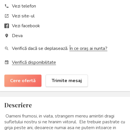
Vezi telefon
phone
Vezi site-ul
open_in_new
Vezi facebook
Deva
place
Verifică dacă se deplasează.
În ce oraș ai nunta?
search
Verifică disponibilitate
event
Cere ofertă
Trimite mesaj
Descriere
Oameni frumosi, in viata, strangem mereu amintiri dragi
sufletului nostru si ne hranim viitorul. Ele trebuie pastrate cu
grija peste ani, deoarece numai asa ne putem intoarce in