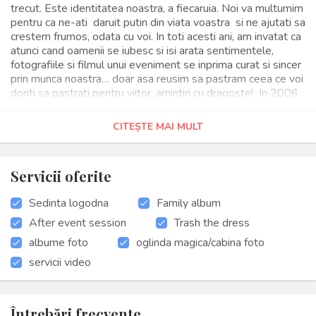
trecut. Este identitatea noastra, a fiecaruia. Noi va multumim
pentru ca ne-ati daruit putin din viata voastra si ne ajutati sa
crestem frumos, odata cu voi. In toti acesti ani, am invatat ca
atunci cand oamenii se iubesc si isi arata sentimentele,
fotografiile si filmul unui eveniment se inprima curat si sincer
prin munca noastra… doar asa reusim sa pastram ceea ce voi
doriti sa pastrati pentru viitor, amintiri cu dragoste! In 2006
nu stiam ce ne va aduce viata in dar, … azi putem spune ca
ne-am maturizat frumos, ne-am modelat profilul si ne
CITEȘTE MAI MULT
consideram impliniti. Fiecare persoana si-a lasat o mica
amprenta asupra noastra, fiecare poveste de-a voastra ne-a
creeat propria noastra poveste. Asta ne-a ajutat sa devenim
Servicii oferite
mai buni. Va imbratisam cu mult drag, oameni frumosi si
minunati Alin si Ami.
Sedinta logodna
Family album
After event session
Trash the dress
albume foto
oglinda magica/cabina foto
servicii video
Întrebări frecvente