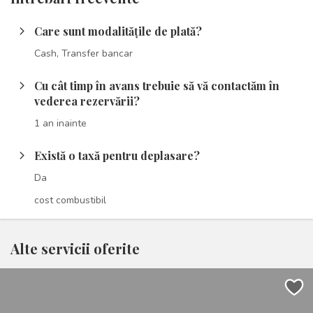
Care sunt modalitățile de plată?
arrow_forward_ios
Cash, Transfer bancar
Cu cât timp în avans trebuie să vă contactăm în
arrow_forward_ios
vederea rezervării?
1 an inainte
Există o taxă pentru deplasare?
arrow_forward_ios
Da
cost combustibil
Alte servicii oferite