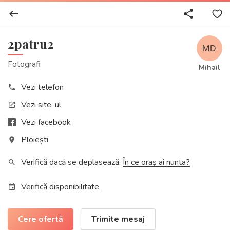
keyboard_backspace
share
2patru2
Fotografi
Mihail
Vezi telefon
phone
Vezi site-ul
open_in_new
Vezi facebook
Ploiești
place
Verifică dacă se deplasează.
În ce oraș ai nunta?
search
Verifică disponibilitate
event
Cere ofertă
Trimite mesaj