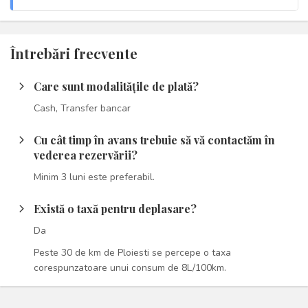
Întrebări frecvente
Care sunt modalitățile de plată?
arrow_forward_ios
Cash, Transfer bancar
Cu cât timp în avans trebuie să vă contactăm în
arrow_forward_ios
vederea rezervării?
Minim 3 luni este preferabil.
Există o taxă pentru deplasare?
arrow_forward_ios
Da
Peste 30 de km de Ploiesti se percepe o taxa
corespunzatoare unui consum de 8L/100km.