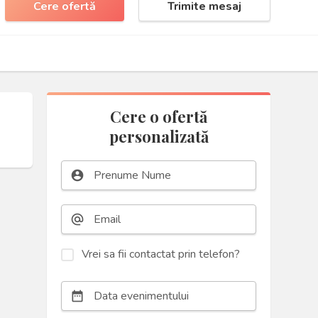
Cere ofertă
Trimite mesaj
Cere o ofertă
personalizată
account_circle
alternate_email
Vrei sa fii contactat prin telefon?
date_range