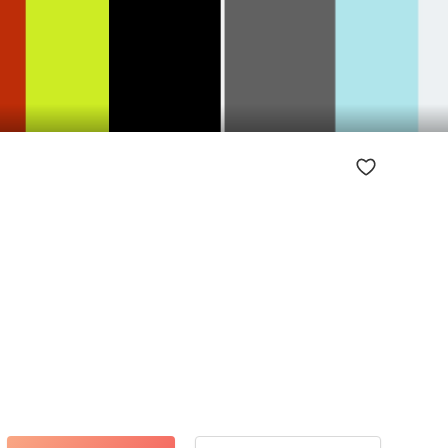
03:04
Mute
Enter
Play
fullscreen