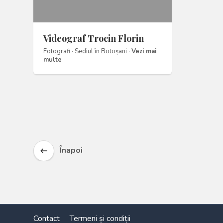
Videograf Trocin Florin
Fotografi · Sediul în Botoșani ·
Vezi mai
multe
Înapoi
keyboard_backspace
Contact
Termeni și condiții