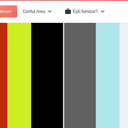
keyboard_arrow_down
work
keyboard_arrow_down
nizori
Contul meu
Ești furnizor?