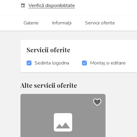
Verifică disponibilitate
event
Galerie
Informaţii
Servicii oferite
Servicii oferite
Sedinta logodna
Montaj si editare
Alte servicii oferite
photo