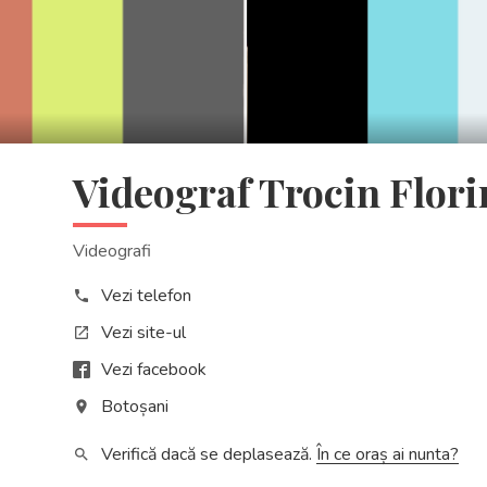
03:29
Mute
Enter
Play
fullscreen
Videograf Trocin Flori
Videografi
Vezi telefon
phone
Vezi site-ul
open_in_new
Vezi facebook
Botoșani
place
Verifică dacă se deplasează.
În ce oraș ai nunta?
search