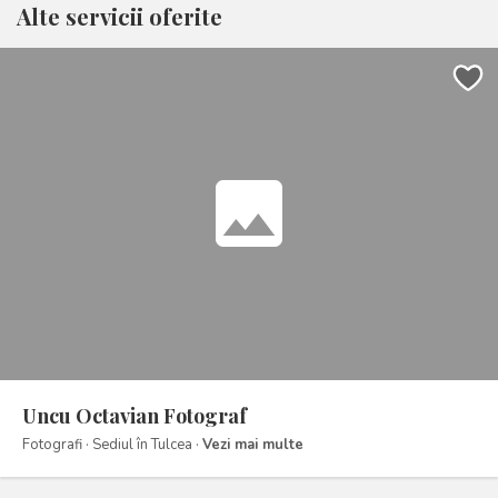
Alte servicii oferite
photo
Uncu Octavian Fotograf
Fotografi · Sediul în Tulcea ·
Vezi mai multe