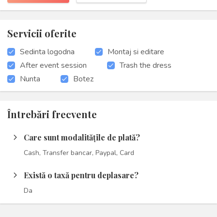
Servicii oferite
Sedinta logodna
Montaj si editare
After event session
Trash the dress
Nunta
Botez
Întrebări frecvente
Care sunt modalitățile de plată?
arrow_forward_ios
Cash, Transfer bancar, Paypal, Card
Există o taxă pentru deplasare?
arrow_forward_ios
Da