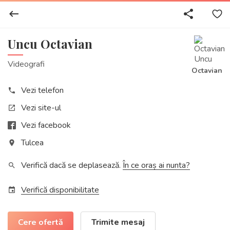
keyboard_backspace
share
Uncu Octavian
Videografi
Octavian
Vezi telefon
phone
Vezi site-ul
open_in_new
Vezi facebook
Tulcea
place
Verifică dacă se deplasează.
În ce oraș ai nunta?
search
Verifică disponibilitate
event
Cere ofertă
Trimite mesaj