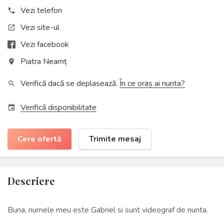
Vezi telefon
phone
Vezi site-ul
open_in_new
Vezi facebook
Piatra Neamț
place
Verifică dacă se deplasează.
În ce oraș ai nunta?
search
Verifică disponibilitate
event
Cere ofertă
Trimite mesaj
Descriere
Buna, numele meu este Gabriel si sunt videograf de nunta.