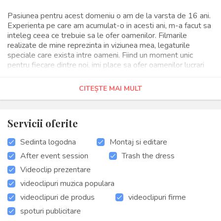
Pasiunea pentru acest domeniu o am de la varsta de 16 ani.
Experienta pe care am acumulat-o in acesti ani, m-a facut sa
inteleg ceea ce trebuie sa le ofer oamenilor. Filmarile
realizate de mine reprezinta in viziunea mea, legaturile
speciale care exista intre oameni. Fiind un moment unic
pentru fiecare dintre noi, imi place sa ofer oamenilor lucrari
frumoase si originale care sa-i reprezinte. Imi place sa cred
ca persoanele care doresc sa apeleze la serviciile unui
CITEȘTE MAI MULT
videograf, incearca sa inteleaga ca inainte de experienta
fiecaruia, puterea artistului de a-i intelege este relatia cea
mai importanta intre parti. In portofoliul meu puteti viziona si
Servicii oferite
va puteti convinge singuri de originalitatea lucrarilor mele.
Pentru ca majoritatea potentialilor clienti nu cunosc care sunt
Sedinta logodna
Montaj si editare
diferentele intre un cameraman si un videograf de nunta, voi
face o mica descriere a acestora.
After event session
Trash the dress
Videoclip prezentare
Pentru a face alegerea cea mai buna trebuie sa cunosti
videoclipuri muzica populara
acesti termeni.
videoclipuri de produs
videoclipuri firme
spoturi publicitare