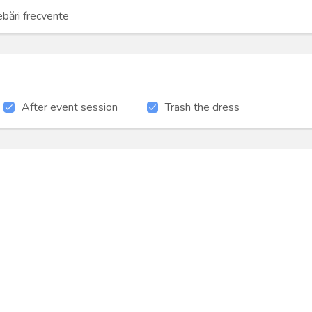
ebări frecvente
After event session
Trash the dress