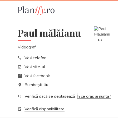
Paul mălăianu
Paul
Videografi
Vezi telefon
phone
Vezi site-ul
open_in_new
Vezi facebook
Bumbești-Jiu
place
Verifică dacă se deplasează.
În ce oraș ai nunta?
search
Verifică disponibilitate
event