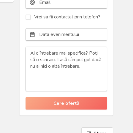
alternate_email
Vrei sa fii contactat prin telefon?
date_range
Cere ofertă