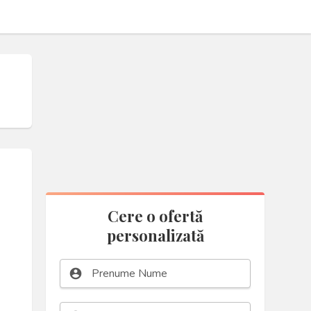
Cere o ofertă
personalizată
account_circle