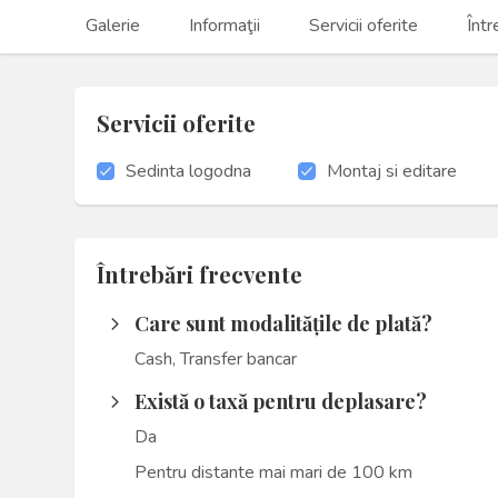
Galerie
Informaţii
Servicii oferite
Într
Servicii oferite
Sedinta logodna
Montaj si editare
Întrebări frecvente
Care sunt modalitățile de plată?
arrow_forward_ios
Cash, Transfer bancar
Există o taxă pentru deplasare?
arrow_forward_ios
Da
Pentru distante mai mari de 100 km