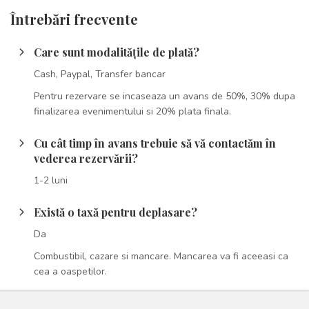
Întrebări frecvente
Care sunt modalitățile de plată?
arrow_forward_ios
Cash, Paypal, Transfer bancar
Pentru rezervare se incaseaza un avans de 50%, 30% dupa
finalizarea evenimentului si 20% plata finala.
Cu cât timp în avans trebuie să vă contactăm în
arrow_forward_ios
vederea rezervării?
1-2 luni
Există o taxă pentru deplasare?
arrow_forward_ios
Da
Combustibil, cazare si mancare. Mancarea va fi aceeasi ca
cea a oaspetilor.