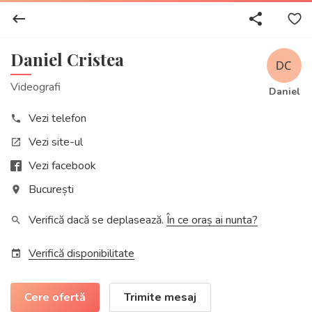
keyboard_backspace
share
Daniel Cristea
Videografi
Daniel
Vezi telefon
phone
Vezi site-ul
open_in_new
Vezi facebook
București
place
Verifică dacă se deplasează.
În ce oraș ai nunta?
search
Verifică disponibilitate
event
Cere ofertă
Trimite mesaj