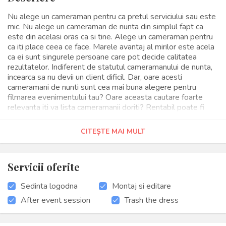
Nu alege un cameraman pentru ca pretul serviciului sau este
mic. Nu alege un cameraman de nunta din simplul fapt ca
este din acelasi oras ca si tine. Alege un cameraman pentru
ca iti place ceea ce face. Marele avantaj al mirilor este acela
ca ei sunt singurele persoane care pot decide calitatea
rezultatelor. Indiferent de statutul cameramanului de nunta,
incearca sa nu devii un client dificil. Dar, oare acesti
cameramani de nunti sunt cea mai buna alegere pentru
filmarea evenimentului tau? Oare aceasta cautare foarte
relevanta iti va lista cameramanii doriti? Rentabil poate fi
doar in cazul in care vorbim strict de onorariile cameramanilor
de nunti. Cat de convenabil este din punct de vedere calitate
CITEȘTE MAI MULT
pret? Aici esti singura persoana in masura sa-ti oferi un
raspuns. Aria serviciilor de filmari nunti s-a extins enorm, iar
distantele pentru videografi nu mai reprezinta de multa
Servicii oferite
vreme un inconvenient. Ce vei face? Te vei apuca sa cauti
cameramani de nunti din orasele apropiate? Vei cauta
Sedinta logodna
Montaj si editare
cameramani din toata tara? sau te vei multumi cu ce ai gasit
in orasul tau? Eu consider ca este o mare greseala din seria
After event session
Trash the dress
greselilor facute in ziua nunti. Pentru ca toate cautarile
zonale pentru filmari nunti sunt irelevante. Relevanta