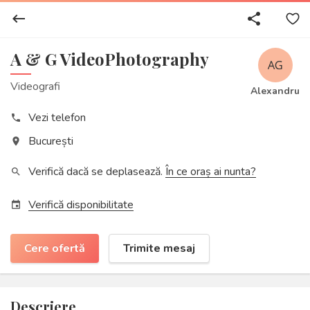
keyboard_backspace
share
A & G VideoPhotography
Videografi
Alexandru
Vezi telefon
phone
București
place
Verifică dacă se deplasează.
În ce oraș ai nunta?
search
Verifică disponibilitate
event
Cere ofertă
Trimite mesaj
Descriere